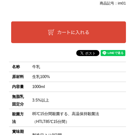
商品記号：
im01
名称
牛乳
原材料
生乳100%
内容量
1000ml
無脂乳
3.5%以上
固定分
85℃15分間殺菌する、高温保持殺菌法
殺菌方
法
（HTLT85℃15分間）
賞味期