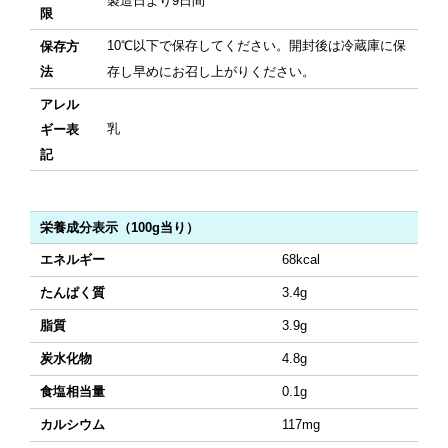
製造日より9日間
限
10℃以下で保存してください。開封後は冷蔵庫に保
保存方
法
存し早めにお召し上がりください。
アレル
乳
ギー表
記
栄養成分表示（100g当り）
エネルギー
68kcal
たんぱく質
3.4g
脂質
3.9g
炭水化物
4.8g
食塩相当量
0.1g
カルシウム
117mg