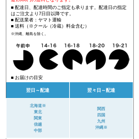
■ 配達日、配達時間のご指定も承ります。配達日の指定
はご注文より7日目以降です。
■ 配送業者：ヤマト運輸
■ 送料（※クール（冷蔵）料金含む）
※沖縄、離島を除く。
■ お届けの目安
翌日～配達
翌々日～配達
北海道※
関西
東北
四国
関東
九州
信越
沖縄※
中部